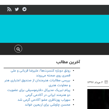
آخرین مطالب
رونق دوباره کنسرت‌ها/ علیرضا قربانی و علی
قصری روی صحنه می‌روند
بررسی مطالبات هنرمندان از صندوق اعتباری هنر
۲ مرداد ۱۳۹۷
و معاونت هنری
پیام تبریک مدیرکل دفترموسیقی برای عضویت
دو هنرمند ایرانی در آکادمی گرمی
سهراب پورناظری عضو آکادمی گرمی شد
محسن چاوشی برای اربعین خواند