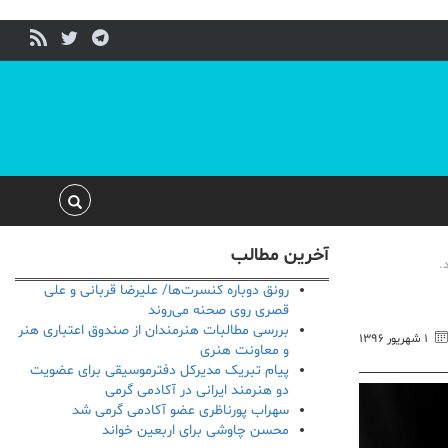
آخرین مطالب
.
رونق دوباره کنسرت‌ها/ علیرضا قربانی و علی
قصری روی صحنه می‌روند
بررسی مطالبات هنرمندان از صندوق اعتباری هنر
۱ شهریور ۱۳۹۶
و معاونت هنری
پیام تبریک مدیرکل دفترموسیقی برای عضویت
دو هنرمند ایرانی در آکادمی گرمی
سهراب پورناظری عضو آکادمی گرمی شد
محسن چاوشی برای اربعین خواند