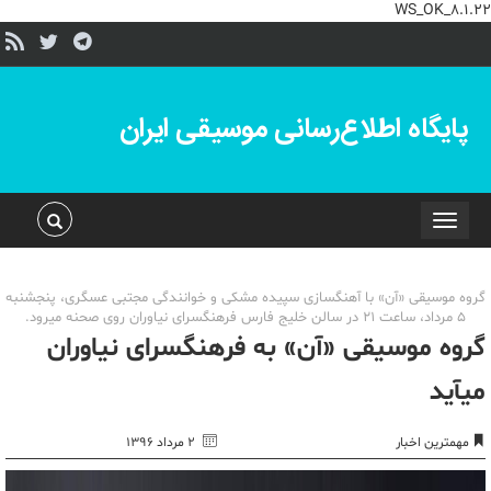
WS_OK_8.1.22
پایگاه اطلاع‌رسانی موسیقی ایران
Toggle
navigation
گروه موسیقی «آن» با آهنگسازی سپیده مشکی و خوانندگی مجتبی عسگری، پنج‎شنبه
5 مرداد، ساعت 21 در سالن خلیج فارس فرهنگسرای نیاوران روی صحنه می‎رود.
گروه موسیقی «آن» به فرهنگسرای نیاوران
می‎آید
مهمترین اخبار
۲ مرداد ۱۳۹۶