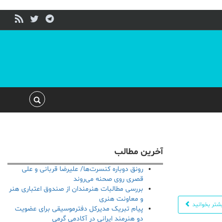
آخرین مطالب
رونق دوباره کنسرت‌ها/ علیرضا قربانی و علی
قصری روی صحنه می‌روند
بررسی مطالبات هنرمندان از صندوق اعتباری هنر
و معاونت هنری
شتر بخوانید
پیام تبریک مدیرکل دفترموسیقی برای عضویت
دو هنرمند ایرانی در آکادمی گرمی