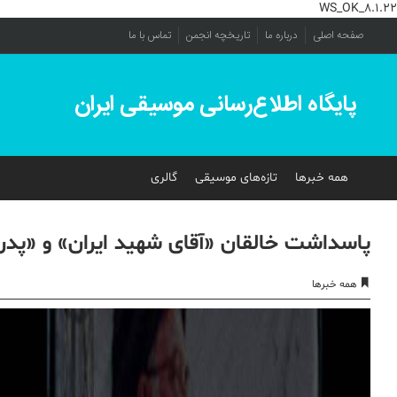
WS_OK_8.1.22
صفحه اصلی
درباره ما
تاریخچه انجمن
تماس با ما
پایگاه اطلاع‌رسانی موسیقی ایران
همه خبرها
تازه‌های موسیقی
گالری
پاسداشت خالقان «آقای شهید ایران» و «پد
همه خبرها