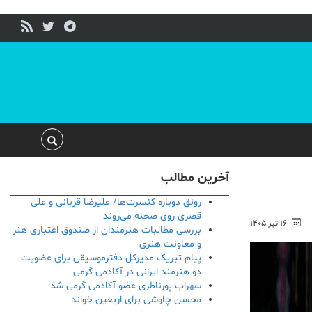
آخرین مطالب
رونق دوباره کنسرت‌ها/ علیرضا قربانی و علی
قصری روی صحنه می‌روند
۱۶ تیر ۱۴۰۵
بررسی مطالبات هنرمندان از صندوق اعتباری هنر
و معاونت هنری
پیام تبریک مدیرکل دفترموسیقی برای عضویت
دو هنرمند ایرانی در آکادمی گرمی
سهراب پورناظری عضو آکادمی گرمی شد
محسن چاوشی برای اربعین خواند