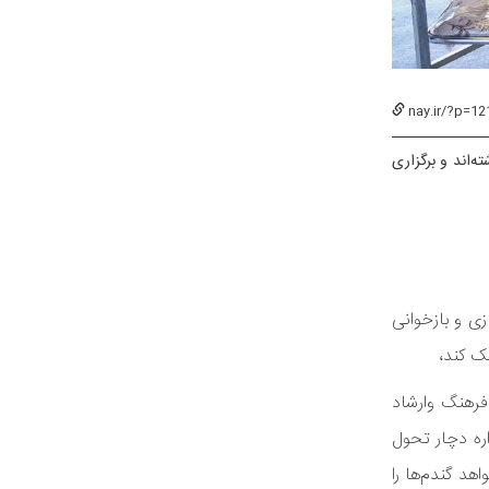
nay.ir/?p=12
‌اند و برگزاری
زی و بازخوانی
مک کند،
فرهنگ وارشاد
اره دچار تحول
د گندم‌ها را