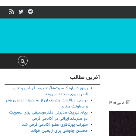
آخرین مطالب
رونق دوباره کنسرت‌ها/ علیرضا قربانی و علی
قصری روی صحنه می‌روند
بررسی مطالبات هنرمندان از صندوق اعتباری هنر
۸ تیر ۱۴۰۵
و معاونت هنری
پیام تبریک مدیرکل دفترموسیقی برای عضویت
دو هنرمند ایرانی در آکادمی گرمی
سهراب پورناظری عضو آکادمی گرمی شد
محسن چاوشی برای اربعین خواند