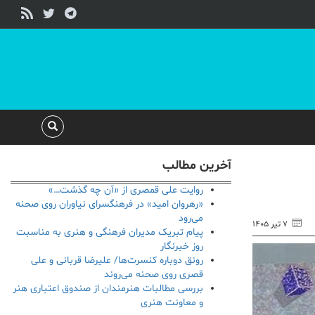
آخرین مطالب
روایت علی قمصری از «آن چه گذشت…»
«رهروان امید» در فرهنگسرای نیاوران روی صحنه
می‌رود
۷ تیر ۱۴۰۵
پیام تبریک مدیران فرهنگی و هنری به مناسبت
روز خبرنگار
رونق دوباره کنسرت‌ها/ علیرضا قربانی و علی
قصری روی صحنه می‌روند
بررسی مطالبات هنرمندان از صندوق اعتباری هنر
و معاونت هنری