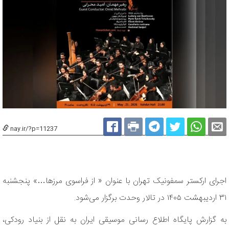
nay.ir/?p=11237
اجرای ارکستر سمفونیک تهران با عنوان « از فراسوی مرزها…» پنجشنبه
۳۱ اردیبهشت ۱۴۰۵ در تالار وحدت برگزار می‌شود.
به گزارش پایگاه اطلاع رسانی موسیقی ایران به نقل از بنیاد رودکی،