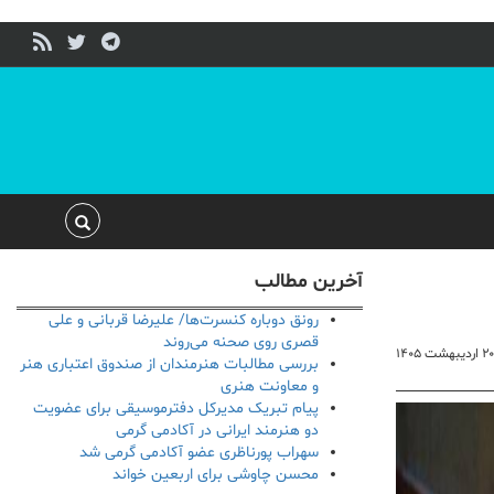
آخرین مطالب
رونق دوباره کنسرت‌ها/ علیرضا قربانی و علی
قصری روی صحنه می‌روند
۲۰ اردیبهشت ۱۴۰۵
بررسی مطالبات هنرمندان از صندوق اعتباری هنر
و معاونت هنری
پیام تبریک مدیرکل دفترموسیقی برای عضویت
دو هنرمند ایرانی در آکادمی گرمی
سهراب پورناظری عضو آکادمی گرمی شد
محسن چاوشی برای اربعین خواند