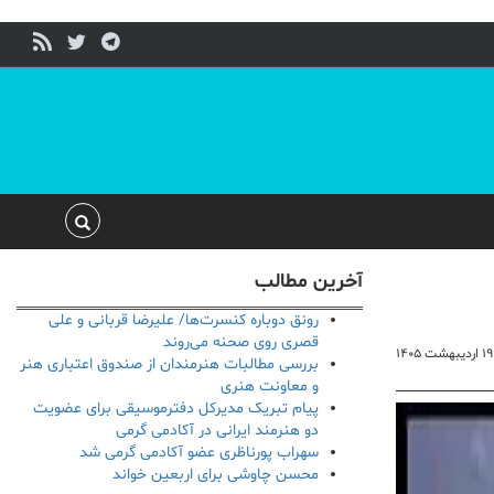
آخرین مطالب
رونق دوباره کنسرت‌ها/ علیرضا قربانی و علی
قصری روی صحنه می‌روند
۱۹ اردیبهشت ۱۴۰۵
بررسی مطالبات هنرمندان از صندوق اعتباری هنر
و معاونت هنری
پیام تبریک مدیرکل دفترموسیقی برای عضویت
دو هنرمند ایرانی در آکادمی گرمی
سهراب پورناظری عضو آکادمی گرمی شد
محسن چاوشی برای اربعین خواند