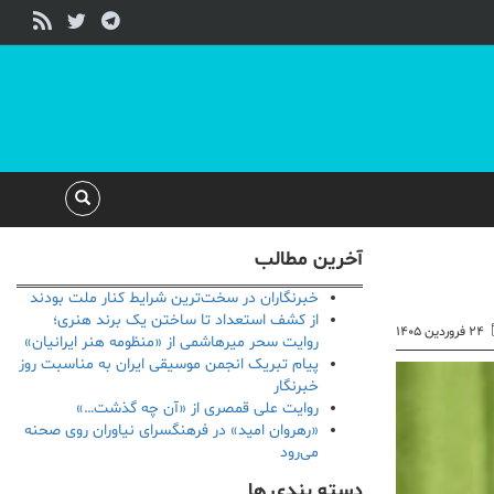
آخرین مطالب
خبرنگاران در سخت‌ترین شرایط کنار ملت بودند
از کشف استعداد تا ساختن یک برند هنری؛
۲۴ فروردین ۱۴۰۵
روایت سحر میرهاشمی از «منظومه هنر ایرانیان»
پیام تبریک انجمن موسیقی ایران به مناسبت روز
خبرنگار
روایت علی قمصری از «آن چه گذشت…»
«رهروان امید» در فرهنگسرای نیاوران روی صحنه
می‌رود
دسته بندی ها