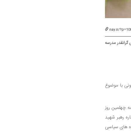
nay.ir/?p=10
 گرانقدر مدرسه
ونی با موضوع
مه چهلمین روز
ره رهبر شهید
زه های سیاسی