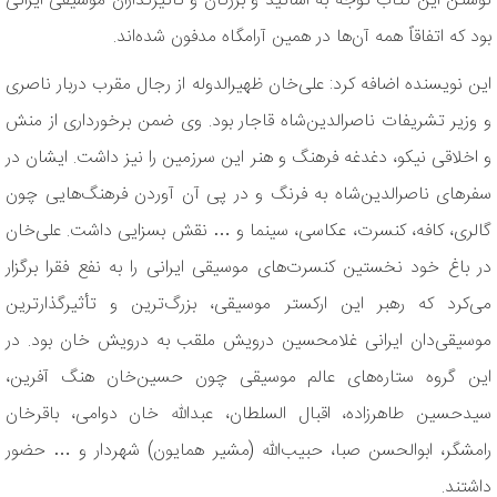
نوشتن این کتاب توجه به اساتید و بزرگان و تأثیرگذاران موسیقی ایرانی
بود که اتفاقاً همه آن‌ها در همین آرامگاه مدفون شده‌اند.
این نویسنده اضافه کرد: علی‌خان ظهیرالدوله از رجال مقرب دربار ناصری
و وزیر تشریفات ناصرالدین‌شاه قاجار بود. وی ضمن برخورداری از منش
و اخلاقی نیکو، دغدغه فرهنگ و هنر این سرزمین را نیز داشت. ایشان در
سفرهای ناصرالدین‌شاه به فرنگ و در پی آن آوردن فرهنگ‌هایی چون
گالری، کافه، کنسرت، عکاسی، سینما و … نقش بسزایی داشت. علی‌خان
در باغ خود نخستین کنسرت‌های موسیقی ایرانی را به نفع فقرا برگزار
می‌کرد که رهبر این ارکستر موسیقی، بزرگ‌ترین و تأثیرگذارترین
موسیقی‌دان ایرانی غلامحسین درویش ملقب به درویش خان بود. در
این گروه ستاره‌های عالم موسیقی چون حسین‌خان هنگ آفرین،
سیدحسین طاهرزاده، اقبال السلطان، عبدالله خان دوامی، باقرخان
رامشگر، ابوالحسن صبا، حبیب‌الله (مشیر همایون) شهردار و … حضور
داشتند.