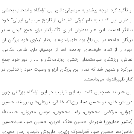
او تأکید کرد: توجه بیشتر به موسیقی‌دانان این آرامگاه و انتخاب بخشی
از عنوان این کتاب به نام “برگی شنیدنی از تاریخ موسیقی ایرانی” خود
بیانگر اهمیت این هنر به‌عنوان ابزاری تأثیرگذار برای جمع کردن سایر
بزرگان جامعه در این باغ بود. ظهیرالدوله با رفتار نیکوی خود بزرگان آن
دوره را از تمام طیف‌های جامعه اعم از موسیقی‌دان، شاعر، عکاس،
نقاش، ورزشکار، سیاستمدار، ارتشی، روزنامه‌نگار و … را دور خود جمع
می‌کرد و همین شد که تمام این بزرگان آرزو و وصیت خود را تدفین در
کنار ظهیرالدوله می‌دانستند.
این هنرمند همچنین گفت: به این ترتیب در این آرامگاه بزرگانی چون
درویش خان، ابوالحسن صبا، روح‌الله خالقی، نورعلی‌خان برومند، حسین
تهرانی، مرتضی محجوبی، رضا محجوبی، موسی معروفی، حبیب‌الله
(مشیر همایون) شهردار، حسین هنگ آفرین، حسین صبا، سیدحسین
طاهرزاده، حسین صبا، قمرالملوک وزیری، داریوش رفیعی، رهی معیری،