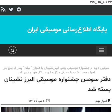
WS_OK_8.1.22
پایگاه اطلاع‌رسانی موسیقی ایران
Toggle
navigation
سومین دوره از جشنواره موسیقی بومی البرزنشینان با عنوان ' لیلم ' پس از پنج روز
اجرا ، جمعه شب با معرفی برگزیدگان به کار خود پایان داد .
دفتر سومین جشنواره موسیقی البرز نشینان
بسته شد
اخبار مهم
۶ مرداد ۱۳۹۷