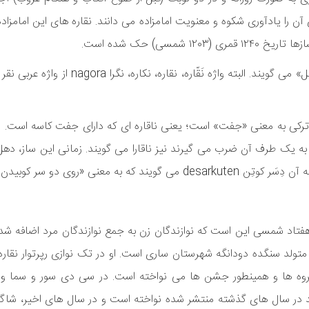
آن را یادآوری شکوه و معنویت امامزاده می دانند. نقاره های این امامزاد
سی) حک شده است.
ه ترکی به معنی «جفت» است؛ یعنی ناقاره ای که دارای جفت کاسه است. ا
 به یک طرف آن ضرب می گیرند نیز ناقارا می گویند. زمانی این ساز، 
ی «روی دو سر کوبیدن» است.
فتاد شمسی این است که نوازندگان زن به جمع نوازندگان مرد اضافه شده 
ی رسد که اولین نوازنده جدی زن هم بانو گلدسته زارع متولد ۱۳۵۶ متولد سنگده دودانگه شهرستان ساری است. او در تک نوازی رپرت
 گروه ها و همینطور جشن ها می نواخته است. در سی دی سور و سما 
ت و از سوی آوای باربد در سال های گذشته منتشر شده نواخته است و در سال های اخیر، ش