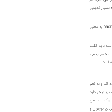
ه بسیار قدیمی
در اصطلاح محلی کرمان به نقاره بزرگ «ناقاره» و به نقاره کوچک «زیل» می گویند. البته واژه نَقّاره، نقاره، نکاره، نگرا nagora از واژه عربی نقر naqr به معنی
لبته باید گفت
دهل محسوب می
اند و به نظر
وار نقاره نیز تبحر دارد
و چکه سما من
اگردان نوجوان و