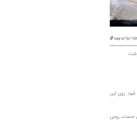
nay.ir/?p=10
وشت.
شود. روی این
شرق زمین جست، رومی