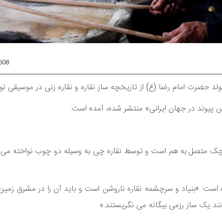
508
لد حضرت امام رضا (ع) از تاریخچه ساز نقاره و نقاره زنی در موسیقی ن
ن پیوند در جهان ایرانی» منتشر شده، آمده است:
 کوچک متصل به هم است و توسط نقاره چی به وسیله دو چوب نواخته می 
اره نقاره (Kettle drum) چنین نوشته شده است: «بنیاد و سرچشمه نقاره ناروشن است و باید آن را در م
نند یک ساز رزمی بیگانه می نگریستند.»