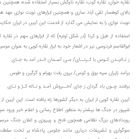
نقاره خوان، نقاره کوب، نقاره ناوکش بسیار استفاده شده، همچنین مزا
بالای کوهسار تقی آباد ساری و همچنین ابزارهای نوبت نوازی عهد
نوبت نوازی را به نمایش می گذارد از قدمت این آیین در ایران حکایت
استفاده از طبل و کرنا (در شکل اولیه) که از ابزارهای مهم در ن
ابوالقاسم فردوسی نیز در اشعار خود به ابزار نقاره کوبی به عنوان موس
ز نـالیـدن کـوس با کـرنــای/ مـی آسـمان انـدر آمد به جـای
برآمد زایران سپه بوق و کوس/ برون رفت بهرام و گرگین و طوس
برفتند چـون باد گردان ز جای /خــروش آمـد و نـاله کـرّ و نـای
آیین نقاره کوبی از ایران به دیگر کشورها راه یافته است. این آیین 
شیپور در جنگ ها بیشتر به منظور اطلاع رسانی و اعلام خبر ورود س
رویدادهای بزرگ نظامی همچون فتح و پیروزی و اعلان جنگ مرسوم
سوگواری و تشریفات درباری مانند جلوس پادشاه بر تخت سلطنت، 