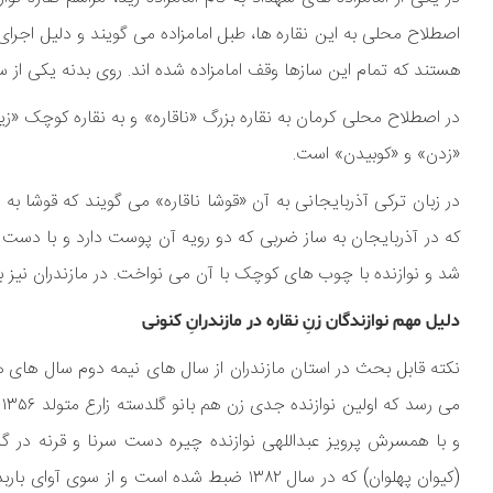
اصطلاح محلی به این نقاره ها، طبل امامزاده می گویند و دلیل اجرای 
هستند که تمام این سازها وقف امامزاده شده اند. روی بدنه یکی از سازها تاریخ ۱۲۴۰ قمری (۱۲۰۳ شم
«زدن» و «کوبیدن» است.
در زبان ترکی آذربایجانی به آن «قوشا ناقاره» می گویند که قوشا ب
که در آذربایجان به ساز ضربی که دو رویه آن پوست دارد و با دست
شد و نوازنده با چوب های کوچک با آن می نواخت. در مازندران نیز به آن دِسَر کوتِن desarkuten می گویند که به معن
دلیل مهم نوازندگان زنِ نقاره در مازندرانِ کنونی
نکته قابل بحث در استان مازندران از سال های نیمه دوم سال های ه
م
و با همسرش پرویز عبداللهی نوازنده چیره دست سرنا و قرنه در
(کیوان پهلوان) که در سال ۱۳۸۲ ضبط شده اس