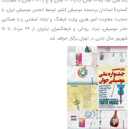
رده سنی الف (۱۵-۱۸ سال) ب (۱۹-۲۳ سال) و ج (۲۴-۲۹ سال) با مشارکت
گستردۀ استادان برجسته موسیقی کشور توسط انجمن موسیقی ایران، با
حمایت معاونت امور هنری وزارت فرهنگ و ارشاد اسلامی و با همکاری
دفتر موسیقی، بنیاد رودکی و فرهنگسرای نیاوران از ۲۲ مرداد تا ۱۸
شهریور سال جاری در تهران برگزار خواهد شد.