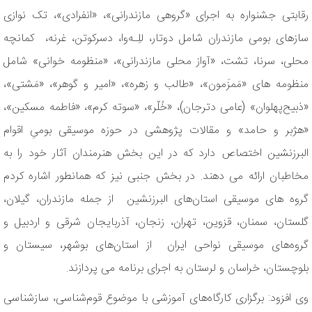
رقابتی جشنواره به اجرای «گروهی مازندرانی»، «انفرادی»، تک نوازی
سازهای بومی مازندران شامل دوتار، للِـه‌وا، دسرکوتن، غرنه، کمانچه‌
محلی، سرنا، تشت، «آواز محلی مازندرانی»، «منظومه خوانی» شامل
منظومه های «مَمزَمون»، «طالب و زهره»، «امیر و گوهر»، «مَشتی»،
«ذبیح‌پهلوان» (عامی دترجان)، «خُلّر»، «سوته کرم»، «فاطمه مسکین»،
«هژبر و حامد» و مقالات پژوهشی در حوزه موسیقی بومیِ اقوام
البرزنشین اختصاص دارد که در این بخش هنرمندان آثار خود را به
مخاطبان ارائه می دهند. در بخش جنبی نیز که همانطور اشاره کردم
گروه های موسیقی استان‌های البرزنشین از جمله مازندران، گیلان،
گلستان، سمنان، قزوین، تهران، زنجان، آذربایجان شرقی و اردبیل و
گروه‌های موسیقی نواحی ایران از استان‌های بوشهر، سیستان و
بلوچستان، خراسان و لرستان به اجرای برنامه می پردازند.
وی افزود: برگزاری کارگاه‌های آموزشی با موضوع قوم‌شناسی، سازشناسی