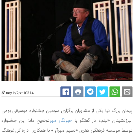
nay.ir/?p=10314
پیمان بزرگ نیا یکی از مشاوران برگزاری سومین جشنواره موسیقی بومی
البرزنشینان «لیلم» در گفتگو با
خبرنگار مهر
توضیح داد: این جشنواره
توسط موسسه فرهنگی هنری «نسیم مهرآوا» با همکاری اداره کل فرهنگ