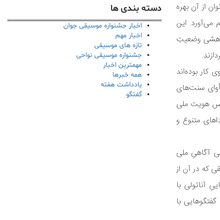
ن از آن بهره
دسته بندی ها
 می‌آورد. این
اخبار جشنواره موسیقی جوان
اخبار مهم
پژوهشی وضعیتِ
تازه های موسیقی
ازند.
جشنواره موسیقی نواحی
مهمترین اخبار
 کار بوده‌اند
همه خبرها
یادداشت هفته
أوای سنت‌های
گفتگو
 حس هویت ملی
اهای متنوع و
ی آگاهیِ ملی
ی که در آن از
ِ آناتولی با
گفتگوهایی با