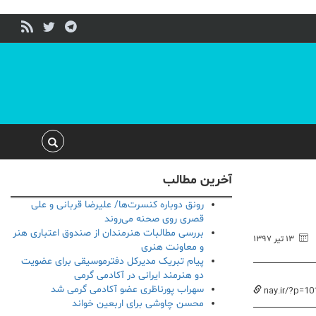
آخرین مطالب
رونق دوباره کنسرت‌ها/ علیرضا قربانی و علی
قصری روی صحنه می‌روند
بررسی مطالبات هنرمندان از صندوق اعتباری هنر
۱۳ تیر ۱۳۹۷
و معاونت هنری
پیام تبریک مدیرکل دفترموسیقی برای عضویت
دو هنرمند ایرانی در آکادمی گرمی
سهراب پورناظری عضو آکادمی گرمی شد
nay.ir/?p=10
محسن چاوشی برای اربعین خواند