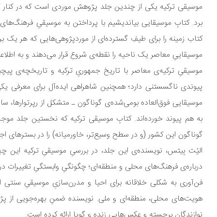
موسیقی ترکیه یکی از چندین جلد پژوهش موردی است که در کنار کتا
برد. کتابِ موسیقایی بیاندیشیم با پرداختن به موسیقیِ فرهنگ‌های 
کتاب زمینه را برای طیفِ گسترده‌ای از موردپژوهی‌هایی که هر یک بر
موسیقاییِ معاصر یک ناحیه را نقطه‌ی شروع قرار می‌دهند و به اطلاع
موسیقیِ ترکیه‌ی معاصر با تاریخ جمهوریِ ترکیه و تاریخچه‌ی پیچید
پیوندی ناگسستنی دارد؛ همچنین شاهراهی ایده‌آل برای معرفی یک
موسیقایی فوق‌العاده بومی‌شده‌ی گوناگون ـ متشکل از رپرتوارها،
به هم پیوند خورده‌اند. کتابِ موسیقی ترکیه که نخستین جلد مو
گوناگون این کشور (و در سطح وسیع‌تر، خاورمیانه) را در بسترهای اج
الیُت بِیتس، نویسنده‌ی این جلد، در بررسیِ موسیقیِ ترکیه این 
درباره‌ی فرهنگ‌های محلی و منطقه‌ای؛ چگونگیِ وابستگیِ تغییرات در
فن‌آوری به شکلی خلاقانه برای احیا و مدرن‌سازیِ موسیقیِ سنتی ا
هویت‌های محلی، منطقه‌ای و ملی. نویسنده ضمنِ بهره‌جویی از پژو
نوازندگانِ برجسته و عکس‌هایی زنده و گویا ارائه کرده است.