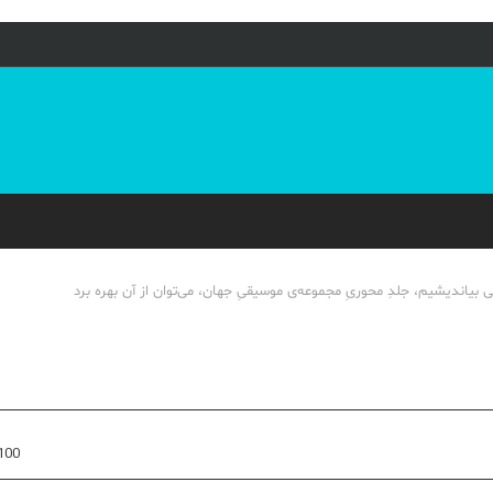
اندیشیم، جلدِ محوریِ مجموعه‌ی موسیقیِ جهان، می‌توان از آن بهره برد
100