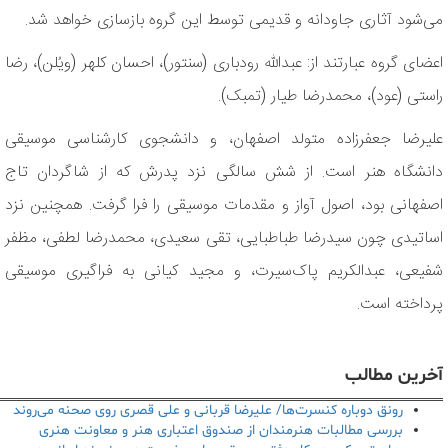
می‌شود آثاری جاودانه و قدیمی توسط این گروه بازسازی خواهد شد.
اعضای گروه عبارتند از: عبدالله رودباری (سنتور)، احسان کلهر (ویُلن)، رضا
راستی (عود)، محمدرضا طیار (تمبک).
علیرضا جعفرزاده متولد اصفهان، و دانشجوی کارشناسی موسیقی
دانشگاه هنر است. از شش سالگی نزد پدرش که از شاگردان تاج
اصفهانی بود، اصول آواز و مقدمات موسیقی را فرا گرفت. همچنین نزد
اساتیدی چون سیدرضا طباطبایی، تقى سعیدى، محمدرضا لطفی، مظفر
شفیعی، عبدالکریم پاک‌سیرت، و مجید کیانى به فراگیری موسیقی
پرداخته است.
آخرین مطالب
رونق دوباره کنسرت‌ها/ علیرضا قربانی و علی قصری روی صحنه می‌روند
بررسی مطالبات هنرمندان از صندوق اعتباری هنر و معاونت هنری