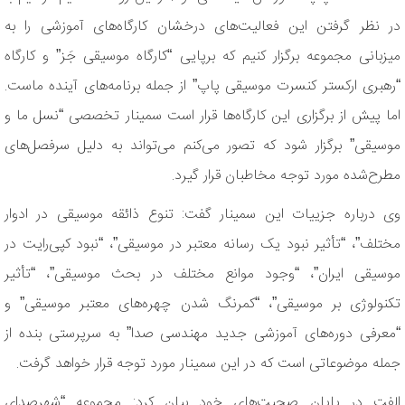
در نظر گرفتن این فعالیت‌های درخشان کارگاه‌های آموزشی را به
میزبانی مجموعه برگزار کنیم که برپایی “کارگاه موسیقی جَز” و کارگاه
“رهبری ارکستر کنسرت موسیقی پاپ” از جمله برنامه‌های آینده ماست.
اما پیش از برگزاری این کارگاه‌ها قرار است سمینار تخصصی “نسل ما و
موسیقی” برگزار شود که تصور می‌کنم می‌تواند به دلیل سرفصل‌های
مطرح‌شده مورد توجه مخاطبان قرار گیرد.
وی درباره جزییات این سمینار گفت: تنوع ذائقه موسیقى در ادوار
مختلف”، “تأثیر نبود یک رسانه معتبر در موسیقى”، “نبود کپی‌رایت در
موسیقى ایران”، “وجود موانع مختلف در بحث موسیقى”، “تأثیر
تکنولوژى بر موسیقى”، “کمرنگ شدن چهره‌های معتبر موسیقى” و
“معرفى دوره‌های آموزشى جدید مهندسی صدا” به سرپرستی بنده از
جمله موضوعاتی است که در این سمینار مورد توجه قرار خواهد گرفت.
الفت در پایان صحبت‌های خود بیان کرد: مجموعه “شهرصدای