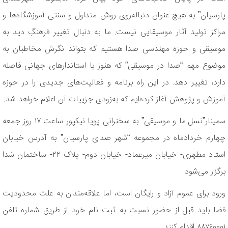
پارسیان” به هیچ عنوان دنباله‌روی روش متداول و سنتی آموزشگاه‌ها و
مراکز تولید آثار موسیقایی نیست. ما به دنبال تغییر فرهنگِ دید به
موسیقی و حوزه مهندسی صدا هستیم که بتواند نگرش مخاطبان به
موضوع مهم “صدا در موسیقی” که هنوز با استاندارهای جهانی فاصله
دارد، تغییر دهد. در این راه برنامه و فعالیت‌های جدیدی را در حوزه
آموزش و پژوهش آغاز کرده‌ایم که به‌زودی جزییات آن اعلام خواهد شد.
سمینار”نسل ما و موسیقی” به سخنرانی پویا نیکپور ساعت ۱۷ روز جمعه
چهارم خردادماه در مجموعه “شهر صدای پارسیان” به آدرس خیابان
استاد مطهرى- خیابان میرعماد- خیابان دوم- پلاک ٢٢- ساختمان سَدا
برگزار می‌شود.
ورود براى عموم آزاد و رایگان است، اما علاقه‌مندان به علت محدودیت
فضا باید قبل از حضور نسبت به ثبت نام خود از طریق شماره تلفن
٨٨٧۶٠٠٠١ اقدام کنند.