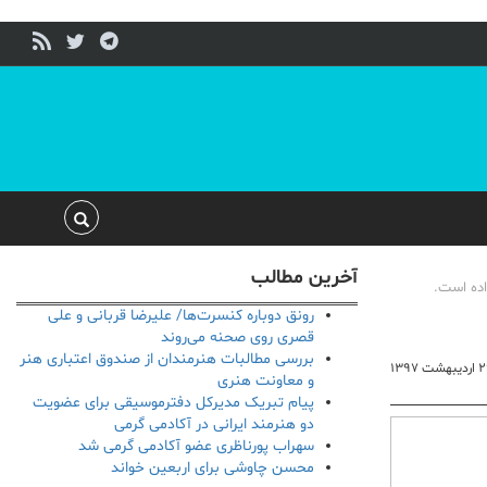
آخرین مطالب
اده است.
رونق دوباره کنسرت‌ها/ علیرضا قربانی و علی
قصری روی صحنه می‌روند
بررسی مطالبات هنرمندان از صندوق اعتباری هنر
بهشت ۱۳۹۷
و معاونت هنری
پیام تبریک مدیرکل دفترموسیقی برای عضویت
دو هنرمند ایرانی در آکادمی گرمی
سهراب پورناظری عضو آکادمی گرمی شد
محسن چاوشی برای اربعین خواند