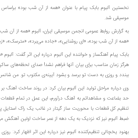
نخستین آلبوم بابک پیام با عنوان «همه از آن شب بود» براساس تر
موسیقی شد.
«همه از آن شب بود»، «ای روشنایی»، «جاده می‌برد»، «مترسک»، «ز
بابک پیام آهنگساز و خواننده این آلبوم درباره این اثر گفت: آلبوم
هرگز زمان مناسب برای بیان آنها فراهم نشد! صدای لحظه‌های س
ببندد و روزی به دست تو برسد و بشود آیینه‌ی مکتوب تو. من شانس این
وی درباره مراحل تولید این آلبوم بیان کرد: در روند ساخت آهنگ بر 
حد بضاعت و مشاهداتم به آهنگ درآورم، این عمل در تمام قطعات آلب
تنظیم کل قطعات با محوریت ساز گیتار در غالب یک راک استایل پا
ضبط آلبوم نیز که نزدیک به یک دهه از عمر ساخت اولین آهنگش می‌گذرد، د
بهنود یخچالی تنظیم‌کننده آلبوم نیز درباره این اثر اظهار کرد: روزی