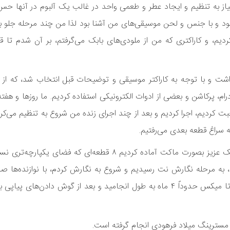
ز به تنظیم و ایجاد عطر و طعمی واحد در غالب یک آلبوم در آنها حس
 بود و با جنس و لحن موسیقی‌های من آشنا بود لذا من چند مرحله جلو ب
دیم، و کاراکتری که من از ملودی‌های بابک می‌گرفتم، بر آن شدم تا ق
ت و با توجه به کاراکتر موسیقی و توضیحات قبل انتخاب شد، که از پی
درام، پرکاشن و بعضی از ادوات الکترونیکی استفاده کردیم. ما روزها و‌ هفت
بت کردیم، اجرا کردیم و بعد از چند اجرای زنده من شروع به تنظیم می‌کرد
ه سراغ قطعه بعدی می‌رفتیم.
این هنرمند آهنگساز تصریح کرد: از میان ۱۲ یا ۱۳ قطعه‌ای که با بابک عزیز بصورت ماکت آماده کردیم ۸ قط
ن، به مرحله نگارش نت رسیدیم و شروع به نگارش کردم، با نوازنده‌ها ص
استودیو وقت گرفتیم و برای ضبط آماده شدیم. فکر می‌کنم از ضبط تا میکس حدوداً ۴ ماه به طول انجامید و بعد از گوش د
 مسترینگ میلاد فرهودی انجام گرفته است.