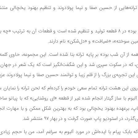
انه‌هایی از حسین صفا و نیما پولادوند و تنظیم بهنود یخچالی منتشر و
به گزارش روابط عمومی انجمن موسیقی ایران، آلبوم «همه از آن شب بود» در ۸ قطعه تولید و تنظیم شده است و قطعات آن به
مین سوخته»، «ضیافت» و «دل‌شکن» نام دارند.
 «همه از آن شب بود» بر پایه ترانه بنا شده است. این مجموعه، حاوی کلم
اکن، که در سکوت سپری شد و این شگفت‌انگیز است که یک شعر در جه
 تجربه‌ی بزرگ را از قلم زیبا و توانمند حسین صفا و نیما پولادوند عزیز
روی این هشت ترانه تمام سعی خودم را کرده‌ام که لحن ترانه را نمایان سا
وم با ساز گیتار انجام شده غیر از قطعه «ای روشنایی» که با پیانو سا
پ، برعهده بهنود یخچالی بود که به بهترین شکل ممکن و با مهارت انج
ر استودیو پاپ صورت گرفت و در بهار ۹۷ منتشر شد.
 که بابک پیام با ایده‌اش در مورد آلبوم به سراغم آمد، من با حجم زیادی 