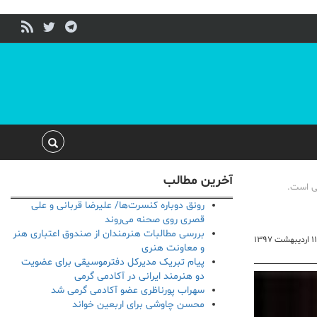
آخرین مطالب
نی است.
رونق دوباره کنسرت‌ها/ علیرضا قربانی و علی
قصری روی صحنه می‌روند
بررسی مطالبات هنرمندان از صندوق اعتباری هنر
۱۱ اردیبهشت ۱۳۹۷
و معاونت هنری
پیام تبریک مدیرکل دفترموسیقی برای عضویت
دو هنرمند ایرانی در آکادمی گرمی
سهراب پورناظری عضو آکادمی گرمی شد
محسن چاوشی برای اربعین خواند