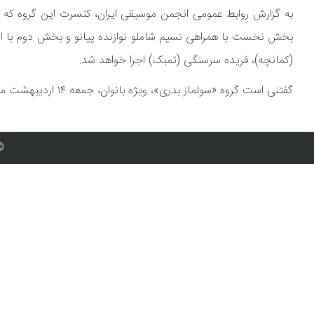
بخش نخست با همراهی نسیم شاملو نوازنده پیانو و بخش دوم با اجرای
(کمانچه)، فریده سرسنگى (تمبک) اجرا خواهد شد.
گفتنی است گروه «سولماز بدری»، ویژه بانوان، جمعه ١۴ اردیبهشت ماه، ساعت ١۵ در سالن خلیج فارس فرهنگسرای نیاوران روی صحنه می‎رود.
© 