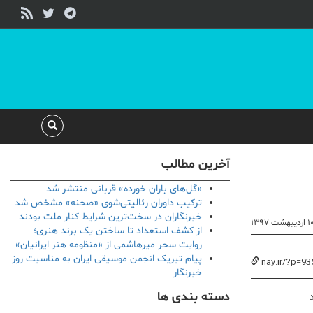
آخرین مطالب
«گل‌های باران خورده» قربانی منتشر شد
ترکیب داوران رئالیتی‌شوی «صحنه» مشخص شد
خبرنگاران در سخت‌ترین شرایط کنار ملت بودند
۱ اردیبهشت ۱۳۹۷
از کشف استعداد تا ساختن یک برند هنری؛
روایت سحر میرهاشمی از «منظومه هنر ایرانیان»
پیام تبریک انجمن موسیقی ایران به مناسبت روز
nay.ir/?p=93
خبرنگار
دسته بندی ها