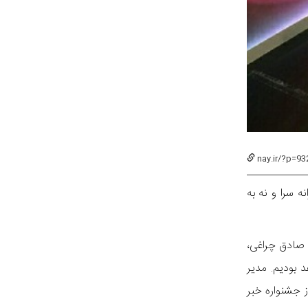
nay.ir/?p=93
ه سرا و نه به
 صادق چراغی،
 بودیم. مدیر
ز جشنواره خبر