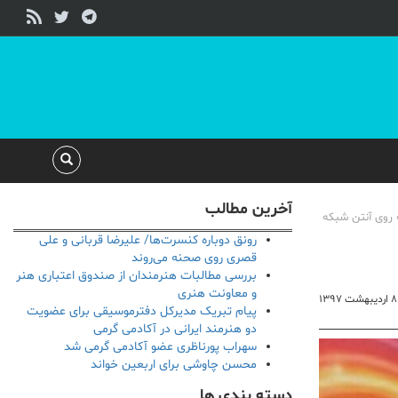
آخرین مطالب
ه روی آنتن شبکه
رونق دوباره کنسرت‌ها/ علیرضا قربانی و علی
قصری روی صحنه می‌روند
بررسی مطالبات هنرمندان از صندوق اعتباری هنر
و معاونت هنری
۸ اردیبهشت ۱۳۹۷
پیام تبریک مدیرکل دفترموسیقی برای عضویت
دو هنرمند ایرانی در آکادمی گرمی
سهراب پورناظری عضو آکادمی گرمی شد
محسن چاوشی برای اربعین خواند
دسته بندی ها