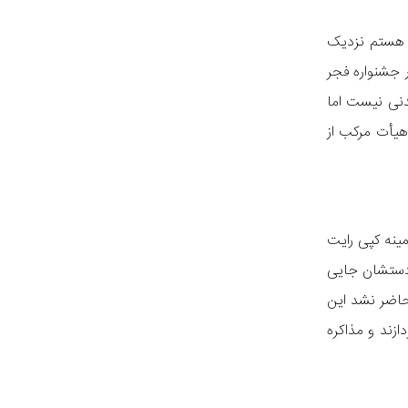
د هستم نزدیک
 جشنواره فجر
نی نیست اما
هیأت مرکب از
ینه کپی رایت
 دستشان جایی
حاضر نشد این
زند و مذاکره