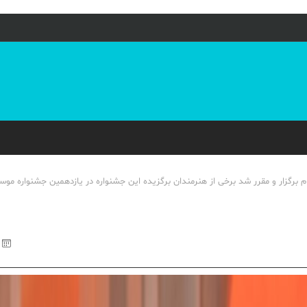
یلام برگزار و مقرر شد برخی از هنرمندان برگزیده این جشنواره در یازدهمین جشنواره موس