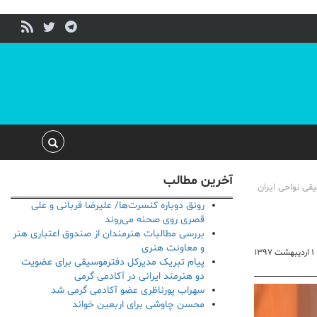
آخرین مطالب
یقی نواحی ایران
رونق دوباره کنسرت‌ها/ علیرضا قربانی و علی
قصری روی صحنه می‌روند
بررسی مطالبات هنرمندان از صندوق اعتباری هنر
و معاونت هنری
۱ اردیبهشت ۱۳۹۷
پیام تبریک مدیرکل دفترموسیقی برای عضویت
دو هنرمند ایرانی در آکادمی گرمی
سهراب پورناظری عضو آکادمی گرمی شد
محسن چاوشی برای اربعین خواند