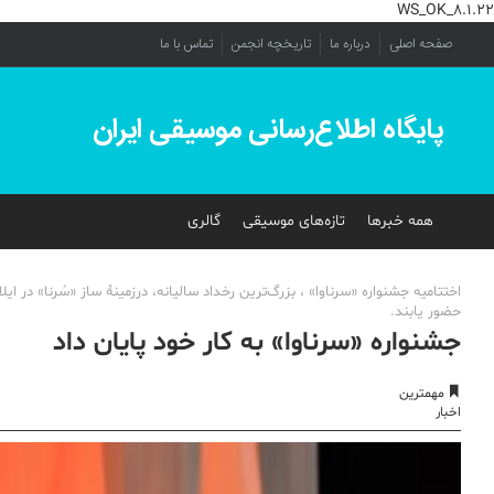
WS_OK_8.1.22
صفحه اصلی
درباره ما
تاریخچه انجمن
تماس با ما
پایگاه اطلاع‌رسانی موسیقی ایران
همه خبرها
تازه‌های موسیقی
گالری
اختتامیه جشنواره «سرناوا» ، بزرگ‌ترین رخداد سالیانه، درزمینۀ ساز «سُرنا» در ا
حضور یابند.
جشنواره «سرناوا» به کار خود پایان داد
مهمترین
اخبار