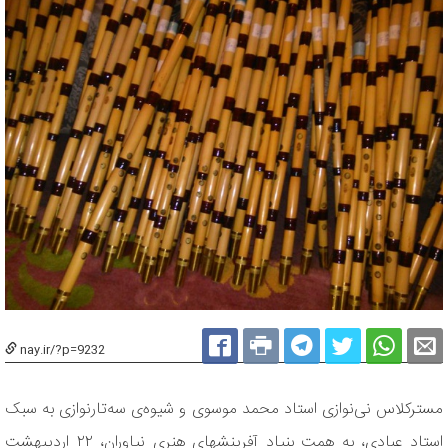
nay.ir/?p=9232
مسترکلاس نی‌‎نوازی استاد محمد موسوی و شیوه‌ی سه‌تارنوازی به سبک
استاد عبادی، به همت بنیاد آفرینش‎های هنری نیاوران، ۲۲ اردیبهشت