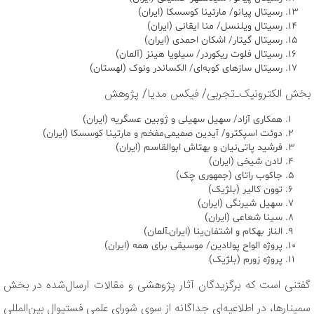
رسیتال پیانو/ مارتینا کوسسکا (ایران)
رسیتال ویلنسل/ منا ایقانی (ایران)
رسیتال گیتار/ اشکان احمدی (ایران)
رسیتال فلوت ریکوردر/ سیلویا هینز (آلمان)
رسیتال سازهای کوبه‌ای/ الکساندر ونوک (لهستان)
بخش الکترونیک‌ـ‌تجربی/ فیکس مدیا/ پژوهش
همکاری آزاد/ سهیل سهیلی و ژوبین عسگریه (ایران)
دوئت اسپکترو/ آیدین صمیمی‌مفخم و مارتینا کوسسکا (ایران)
فرشید پاتی‌نیان و بهتاش ابوالقاسم (ایران)
لادن شیخی (ایران)
جاکوب راتای (جمهوری چک)
توون کالیر (بلژیک)
سهیل شیرنگی (ایران)
سینا شعاعی (ایران)
الناز بهکام و اشتفان‌ینا (ایران‌ـ‌آلمان)
پروژه الواح پولادین/ موسیقی برای همه (ایران)
پروژه زورم (بلژیک)
گفتنی است که برگزیدگان آثار پژوهشی و مقالات ارسال‌شده در بخش
سمینارها، در اطلاعیه‌ای جداگانه از سوی شورای علمی فستیوال بین‌المللی