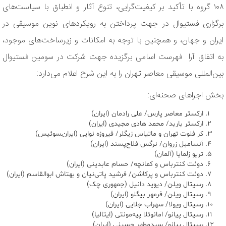
۱۰۸ گروه با تأکید بر کیفیت‌گرایی، تنوع آثار و انطباق با سیاست‌های
برگزاری فستیوال در جهت پرداختن به رویکردهای نوین موسیقی در
ایران و جهان، و همچنین با توجه به امکانات و زیرساخت‌های موجود،
به اتفاق آرا فهرست اسامی برگزیده جهت شرکت در سومین فستیوال
بین‌المللی موسیقی معاصر تهران را به این شرح اعلام می‌دارد:
بخش اجراهای صحنه‌ای:
ارکستر معاصر پارس/ علی رادمان (ایران)
ارکستر باربد/ محمد هادی مجیدی (ایران)
کر فلوت تهران و ماتیاس زیگلر/ فیروزه نوایی (ایران‌ـ‌سوئیس)
آنسامبل زروان/ نرگس فلاح‌پسند (ایران)
تریو زلمایا (آلمان)
دوئت کنترباس و کمانچه/ حسام عابدینی (ایران)
دوئت کنترباس و پرکاشن/ فرشید پاتی‌نیان و بهتاش ابوالقاسم (ایران)
رسیتال ویلن/ دیوید دانیل (جمهوری چک)
رسیتال ویلن/ فرمهر بیگلو (ایران)
رسیتال ویولا/ سهراب جلایی (ایران)
رسیتال پیانو/ امانوئلا پیه‌مونتی (ایتالیا)
رسیتال پیانو/ سیدمطهر حسینی (ایران)