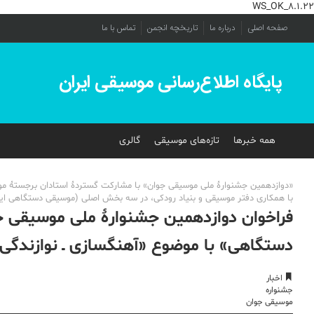
WS_OK_8.1.22
صفحه اصلی
درباره ما
تاریخچه انجمن
تماس با ما
پایگاه اطلاع‌رسانی موسیقی ایران
همه خبرها
تازه‌های موسیقی
گالری
«دوازدهمین جشنوارۀ ملی موسیقی جوان» با مشارکت گستردۀ استادان برجستۀ موس
با همکاری دفتر موسیقی و بنیاد رودکی، در سه بخش اصلی (موسیقی دستگاهی ایر
فراخوان دوازدهمین جشنوارۀ ملی موسیقی 
دستگاهی» با موضوع «آهنگسازی ـ نوازندگی
اخبار
جشنواره
موسیقی جوان