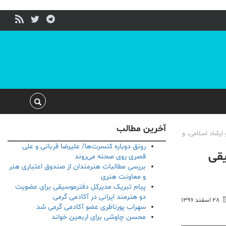
آخرین مطالب
رشاد اسلامی، و
رونق دوباره کنسرت‌ها/ علیرضا قربانی و علی
یقی
قصری روی صحنه می‌روند
بررسی مطالبات هنرمندان از صندوق اعتباری هنر
و معاونت هنری
پیام تبریک مدیرکل دفترموسیقی برای عضویت
دو هنرمند ایرانی در آکادمی گرمی
۲۸ اسفند ۱۳۹۶
سهراب پورناظری عضو آکادمی گرمی شد
محسن چاوشی برای اربعین خواند