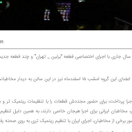
85
ر به سرپرستی کریستوفر ون دیلن ۱۳ و ۱۴ اسفندماه سال جاری با اجرای اختصاصی قطعه “برلین _ تهران” و چند قطع
به گزارش روابط عمومی انجمن موسیقی ایران، این در حالی است که اعضای این گروه امشب ۱۵ اسفندماه نیز در این س
 اجرا پرداخت، برای حضور مجددش قطعات را با تنظیمات ریتمیک تر و ب
لی، مخاطبان ایرانی برای اجرا هیجان خاصی دارند، به همین دلیل تنظیم
ر برخی از مخاطبان، اجرای ایران با تنظیم ریتمیک تری به روی صحنه رف