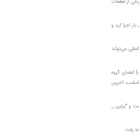
برخی از قطعات
ار اجرا کرد و
مللی می‌تواند
ک) اعضای گروه
و امشب، آخرین
ست و “برلین _
ه رفت.