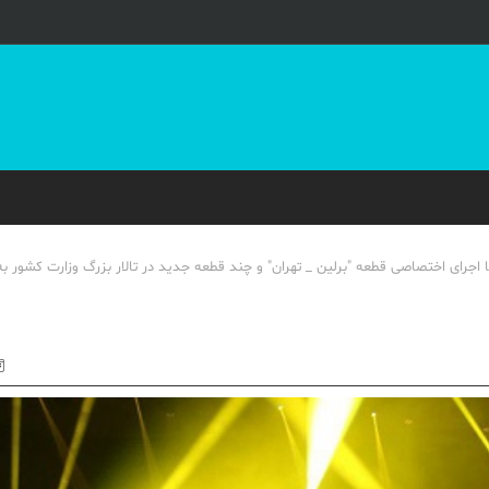
یستوفر ون دیلن ۱۳ و ۱۴ اسفندماه سال جاری با اجرای اختصاصی قطعه "برلین _ تهران" و چند قطعه جدید در تالار بزرگ وزارت ک