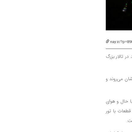
nay.ir/?p=89
ه جدید در تالار بزرگ
الن به دیدار مخاطبانشان می‌روند و
ا حال و هوای
 قطعات با تور
ت.