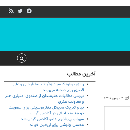
آخرین مطالب
رونق دوباره کنسرت‌ها/ علیرضا قربانی و علی
قصری روی صحنه می‌روند
بررسی مطالبات هنرمندان از صندوق اعتباری هنر
۳ بهمن ۱۳۹۶
و معاونت هنری
پیام تبریک مدیرکل دفترموسیقی برای عضویت
دو هنرمند ایرانی در آکادمی گرمی
سهراب پورناظری عضو آکادمی گرمی شد
محسن چاوشی برای اربعین خواند