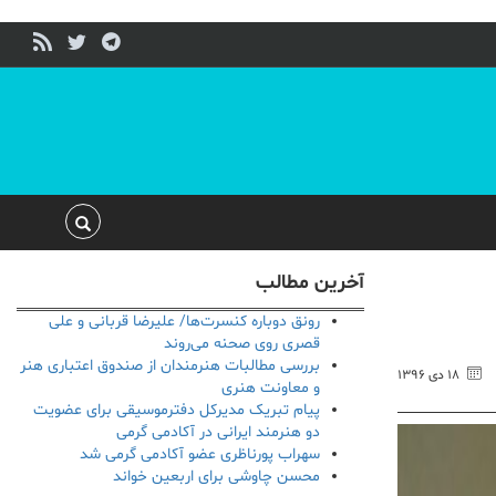
آخرین مطالب
رونق دوباره کنسرت‌ها/ علیرضا قربانی و علی
قصری روی صحنه می‌روند
بررسی مطالبات هنرمندان از صندوق اعتباری هنر
۱۸ دی ۱۳۹۶
و معاونت هنری
پیام تبریک مدیرکل دفترموسیقی برای عضویت
دو هنرمند ایرانی در آکادمی گرمی
سهراب پورناظری عضو آکادمی گرمی شد
محسن چاوشی برای اربعین خواند