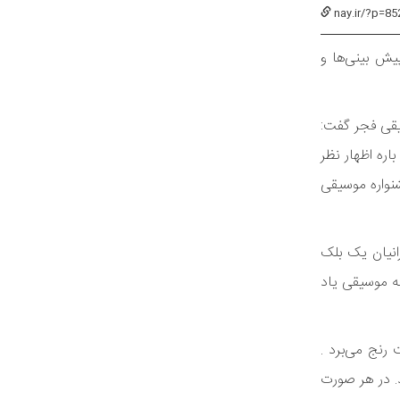
nay.ir/?p=85
یش بینی‌ها و
یقی فجر گفت:
اره اظهار نظر
واره موسیقی
انیان یک بلک
مه موسیقی یاد
کنسرت‌های با کیفیت رنج می‌برد .
ا کند. در هر صورت