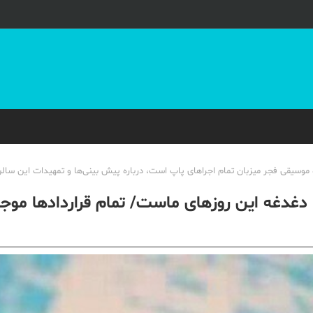
وسیقی فجر میزبان تمام اجراهای پاپ است، درباره پیش بینی‌ها و تمهیدات این سالن 
دغدغه این روزهای ماست/ تمام قراردادها مو