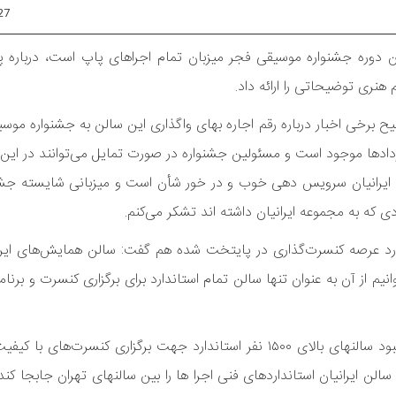
27
دوره جشنواره موسیقی فجر میزبان تمام اجراهای پاپ است، درباره پ
هنری توضیحاتی را ارائه داد.
 برخی اخبار درباره رقم اجاره بهای واگذاری این سالن به جشنواره موس
دادها موجود است و مسئولین جشنواره در صورت تمایل می‌توانند در این ب
یرانیان سرویس دهی خوب و در خور شأن است و میزبانی شایسته جشن
 که به مجموعه ایرانیان داشته اند تشکر می‌کنم.
 وارد عرصه کنسرت‌گذاری در پایتخت شده هم گفت: سالن همایش‌های ایر
 از آن به عنوان تنها سالن تمام استاندارد برای برگزاری کنسرت و برنا
این مدیر خاطر نشان کرد: فراموش نکنیم شهر تهران به شدت از کمبود سالنهای بالای ۱۵۰۰ نفر استاندارد جهت برگزاری 
ن کنسرت دارد. شاید تولد سالن ایرانیان استانداردهای فنی اجرا ها را بین سالنهای تهران جابج