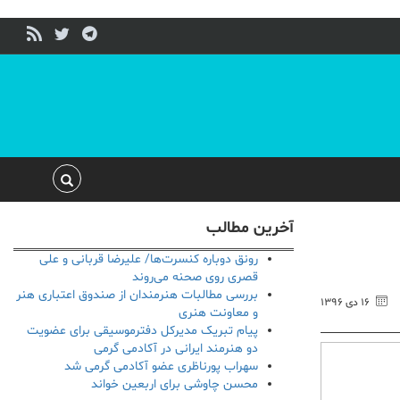
آخرین مطالب
رونق دوباره کنسرت‌ها/ علیرضا قربانی و علی
قصری روی صحنه می‌روند
بررسی مطالبات هنرمندان از صندوق اعتباری هنر
۱۶ دی ۱۳۹۶
و معاونت هنری
پیام تبریک مدیرکل دفترموسیقی برای عضویت
دو هنرمند ایرانی در آکادمی گرمی
سهراب پورناظری عضو آکادمی گرمی شد
محسن چاوشی برای اربعین خواند