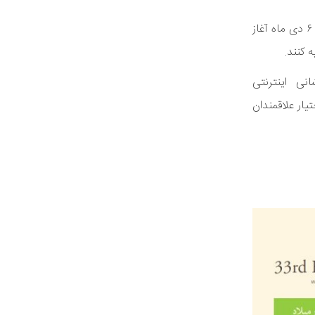
به گزارش روابط عمومی انجمن موسیقی ایران، فروش اینترنتی بلیت اجراهای حاضر در سی‌وسومین جشنواره‌ی موسیقی فجر از فردا چهارشنبه ۶ دی ماه آغاز
 کنند.
نی اینترنتی
و سومین جشنواره موسیقی فجر fadjrmusicfestival @ در اختیار علاقمندان