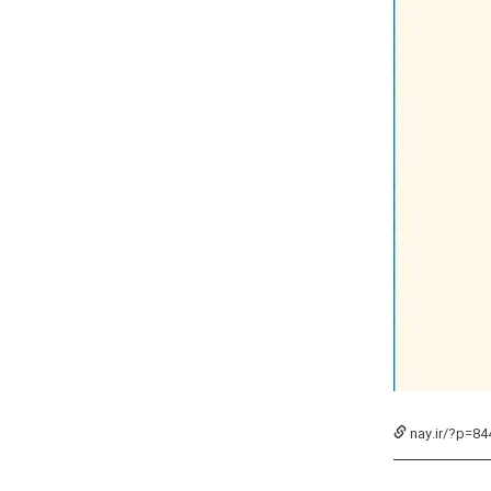
nay.ir/?p=84