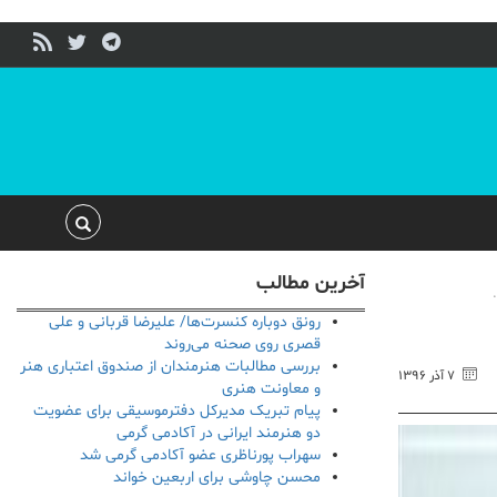
آخرین مطالب
رونق دوباره کنسرت‌ها/ علیرضا قربانی و علی
قصری روی صحنه می‌روند
بررسی مطالبات هنرمندان از صندوق اعتباری هنر
۷ آذر ۱۳۹۶
و معاونت هنری
پیام تبریک مدیرکل دفترموسیقی برای عضویت
دو هنرمند ایرانی در آکادمی گرمی
سهراب پورناظری عضو آکادمی گرمی شد
محسن چاوشی برای اربعین خواند