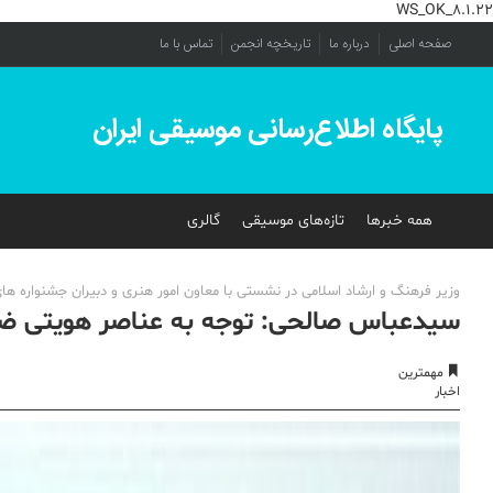
WS_OK_8.1.22
صفحه اصلی
درباره ما
تاریخچه انجمن
تماس با ما
پایگاه اطلاع‌رسانی موسیقی ایران
همه خبرها
تازه‌های موسیقی
گالری
وزیر فرهنگ و ارشاد اسلامی در نشستی با معاون امور هنری و دبیران جشنواره های
سیدعباس صالحی: توجه به عناصر هویتی ض
مهمترین
اخبار