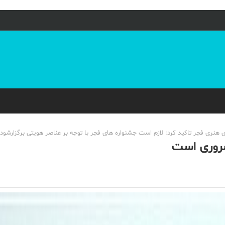
 هنری فجر تاکید کرد: لازم است جشنواره های فجر با توجه بر عناصر هویتی برگزارشود.
روری است