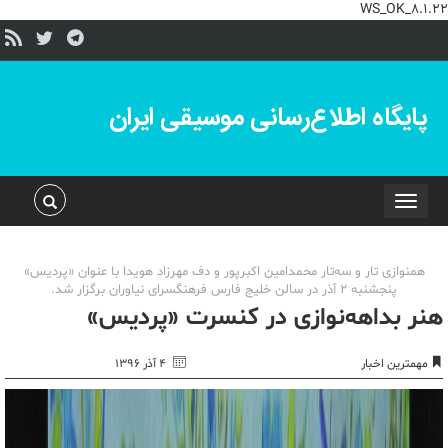
WS_OK_8.1.22
پایگاه اطلاع‌رسانی موسیقی ایران
Toggle
navigation
همنوازی تار و سه‌تار محمدامین اکبرپور و دف مهرزاد هویدا با عنوان «پردیس»
پنجشنبه 2 آذر در سالن خلیج فارس فرهنگسرای نیاوران برگزار شد.
هنر بداهه‌نوازی در کنسرت «پردیس»
مهمترین اخبار
۴ آذر ۱۳۹۶