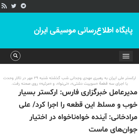
پایگاه اطلاع‌رسانی موسیقی ایران
Toggle
navigation
ارکستر ملی ایران به رهبری مهدی وجدانی شب گذشته شنبه 29 مهر در تالار وحدت
با اجرای سه قطعۀ «سوییت دشتی»، «نی‌نوا»، و «مرثیه» روی صحنه رفت.
مدیرعامل خبرگزاری فارس: ارکستر بسیار
خوب و مسلط این قطعه را اجرا کرد/ علی
مرادخانی: آینده خواه‌ناخواه در اختیار
جوان‌های ماست