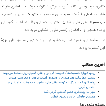
کتابی، مونا ربیعی. کنتر بأس، سروش کاکاوند، انوشا مصطفایی. فلوت،
شایان حاصلی. فاگوت، امیرحسین محمدیان. کلارینت، سایوری شفیعی.
تار، مسیح تحویلداری، شقایق بختیاری خو. نی، وفا مصباحی، تکنواز نی
پاشاه هنجی و… اعضای ارکستر ملی را تشکیل می‌دادند.
علی مرادخانی، حمیدرضا نوربخش، عباس سجادی و… مهمانان ویژۀ
این کنسرت بودند.
آخرین مطالب
رونق دوباره کنسرت‌ها/ علیرضا قربانی و علی قصری روی صحنه می‌روند
بررسی مطالبات هنرمندان از صندوق اعتباری هنر و معاونت هنری
پیام تبریک مدیرکل دفترموسیقی برای عضویت دو هنرمند ایرانی در
آکادمی گرمی
سهراب پورناظری عضو آکادمی گرمی شد
محسن چاوشی برای اربعین خواند
دسته بندی ها