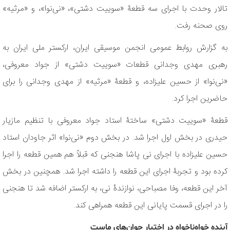
تالار وحدت با اجرای سه قطعۀ «سوییت دشتی»، «نی‌نوا»، و «مرثیه»
روی صحنه رفت.
به گزارش روابط عمومی انجمن موسیقی ایران، ارکستر ملی ایران به
رهبری مهدی وجدانی قطعات «سوییت دشتی» از جواد معروفی،
«نی‌نوا» از حسین علیزاده، و قطعۀ «مرثیه» از مهدی وجدانی را برای
حاضرین اجرا کرد.
قطعۀ «سوییت دشتی» ساختۀ استاد جواد معروفی با تنظیم مازیار
حیدری در بخش اول اجرا شد. در بخش دوم «نی‌نوا» اثر جاودان استاد
حسین علیزاده با اجرای نی پاشا هنجنی که قبلاً هم همین قطعه را اجرا
کرده بود و تجربۀ اجرای این قطعه را داشته اجرا شد. همچنین در بخش
آخر این قطعه، وفا مصباحی، نوازندۀ نی، به ارکستر اضافه شد تا هنجنی
را در اجرای قسمت پایانی این قطعه همراهی کند.
آینده خواه‌ناخواه در اختیار جوان‌های ماست