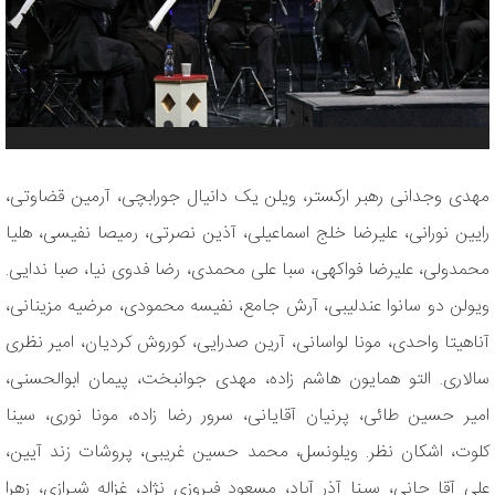
مهدی وجدانی رهبر ارکستر، ویلن یک دانیال جورابچی، آرمین قضاوتی،
رایین نورانی، علیرضا خلج اسماعیلی، آذین نصرتی، رمیصا نفیسی، هلیا
محمدولی، علیرضا فواکهی، سبا علی محمدی، رضا فدوی نیا، صبا ندایی.
ویولن دو سانوا عندلیبی، آرش جامع، نفیسه محمودی، مرضیه مزینانی،
آناهیتا واحدی، مونا لواسانی، آرین صدرایی، کوروش کردیان، امیر نظری
سالاری. التو همایون هاشم زاده، مهدی جوانبخت، پیمان ابوالحسنی،
امیر حسین طائی، پرنیان آقایانی، سرور رضا زاده، مونا نوری، سینا
کلوت، اشکان نظر. ویلونسل، محمد حسین غریبی، پروشات زند آیین،
علی آقا جانی، سینا آذر آباد، مسعود فیروزی نژاد، غزاله شیرازی، زهرا