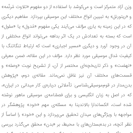
وزن آزاد متمرکز است و می‌کوشد با استفاده از دو مفهوم «تلاوت مُرنّمه»
و «ریتورنل» به تبیین انواع مختلف این موسیقی بپردازد. مفاهیم دیگری
که در این زمینه به یاری مؤلف می‌آیند یکی مفهوم «مُدول» یا «سلول»
است که بسته به تعدادش در یک اثر بداهه می‌تواند انواع مختلفی از
آن در وجود آورد و دیگری «مسیر اجباری» است که ارتباط تنگاتنگ با
کیفیت مُدال موسیقی مورد نظر دارد. مؤلف در این مقاله، ضمن معرفی
«نهضت» و ذ‌کر تاریخچه‌ای مختصر از آن، از تشریح نوبت «وصله» و
قسمت‌های مختلف آن نیز غافل نمی‌ماند. مقاله‌ی دوم، «پژوهش
بدن‌مدار در قوم‌موسیقی‌شناسی: تأملاتی درباره‌ی کار میدانی در ایران»،
که در اصل به زبان انگلیسی و برای فصلنامه‌ی موسیقی ماهور نوشته
شده است، الکساندارا بالاندینا به مسئله‌ی مهم «خود» پژوهشگر در
مواجهه با ویژگی‌های میدان تحقیق می‌پردازد و این «خود» را اساساً از
نظر آنچه، در بده‌بستان‌های با محیط، بر «بدن» محقق می‌گذرد بررسی