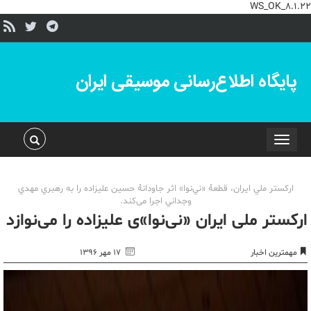
WS_OK_8.1.22
پایگاه اطلاع‌رسانی موسیقی ایران
Toggle
navigation
اركستر ملي ايران، قطعۀ «ني‌نوا» اثر جاودانۀ حسين عليزاده را به رهبري مهدي
وجداني اجرا می‌کند.
ارکستر ملی ایران «نی‌نوا»ی علیزاده را می‌نوازد
مهمترین اخبار
۱۷ مهر ۱۳۹۶