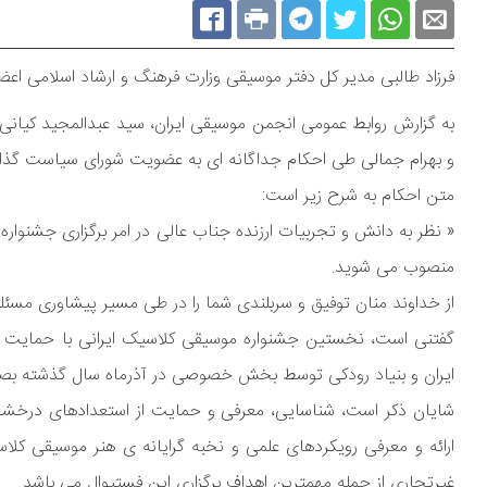
فرزاد طالبی مدیر کل دفتر موسیقی وزارت فرهنگ و ارشاد اسلامی ا
به گزارش روابط عمومی انجمن موسیقی ایران، سید عبدالمجید کیان
و بهرام جمالی طی احکام جداگانه ای به عضویت شورای سیاست گذا
متن احکام به شرح زیر است:
« نظر به دانش و تجربیات ارزنده جناب عالی در امر برگزاری جشنوا
منصوب می شوید.
از خداوند منان توفیق و سربلندی شما را در طی مسیر پیشاوری مسئل
گفتنی است، نخستین جشنواره موسیقی کلاسیک ایرانی با حمایت د
ایران و بنیاد رودکی توسط بخش خصوصی در آذرماه سال گذشته بصورت تک نوازی، ساز و آ
شایان ذکر است، شناسایی، معرفی و حمایت از استعدادهای درخشان د
ارائه و معرفی رویکردهای علمی و نخبه گرایانه ی هنر موسیقی کل
غیرتجاری از جمله مهمترین اهداف برگزاری این فستیوال می باشد.