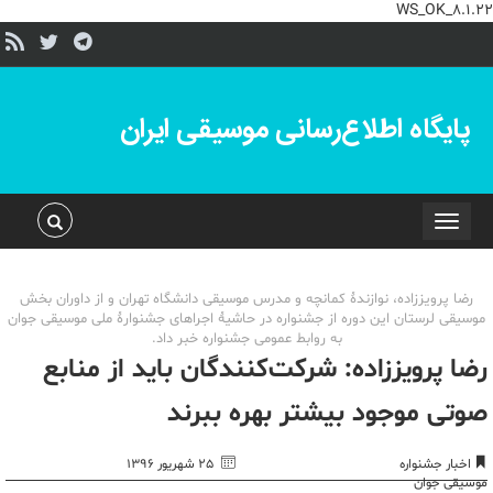
WS_OK_8.1.22
پایگاه اطلاع‌رسانی موسیقی ایران
Toggle
navigation
رضا پرویززاده، نوازندۀ کمانچه و مدرس موسیقی دانشگاه تهران و از داوران بخش
موسیقی لرستان این دوره از جشنواره در حاشیۀ اجراهای جشنوارۀ ملی موسیقی جوان
به روابط عمومی جشنواره خبر داد.
رضا پرویززاده: شرکت‌کنندگان باید از منابع
صوتی موجود بیشتر بهره ببرند
اخبار جشنواره
۲۵ شهریور ۱۳۹۶
موسیقی جوان