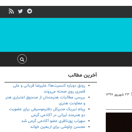
آخرین مطالب
رونق دوباره کنسرت‌ها/ علیرضا قربانی و علی
قصری روی صحنه می‌روند
۲۳ شهریور ۱۳۹۶
بررسی مطالبات هنرمندان از صندوق اعتباری هنر
و معاونت هنری
پیام تبریک مدیرکل دفترموسیقی برای عضویت
دو هنرمند ایرانی در آکادمی گرمی
سهراب پورناظری عضو آکادمی گرمی شد
محسن چاوشی برای اربعین خواند