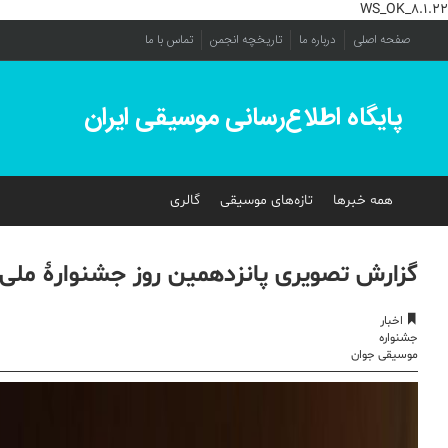
WS_OK_8.1.22
صفحه اصلی
درباره ما
تاریخچه انجمن
تماس با ما
پایگاه اطلاع‌رسانی موسیقی ایران
همه خبرها
تازه‌های موسیقی
گالری
گزارش تصویری پانزدهمین روز جشنوارۀ مل
اخبار
جشنواره
موسیقی جوان