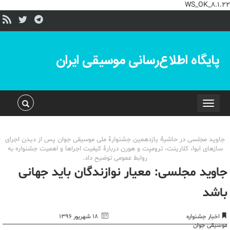
WS_OK_8.1.22
پایگاه اطلاع‌رسانی موسیقی ایران
Toggle
navigation
جاويد مجلسی در حاشيۀ يازدهمين جشنوارۀ ملی موسيقى جوان پس از دیدن اجرای
سازهای ابوا، کلارینت، ترومپت و هورن دربارۀ کیفیت اجراها و اهمیت جشنواره به
روابط عمومی توضیح داد.
جاوید مجلسی: معیار نوازندگان باید جهانی
باشد
اخبار جشنواره
۱۸ شهریور ۱۳۹۶
موسیقی جوان