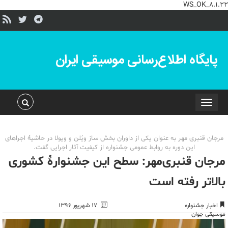
WS_OK_8.1.22
پایگاه اطلاع‌رسانی موسیقی ایران
Toggle
navigation
مرجان قنبری مهر به عنوان یکی از داوران بخش ساز ویُلن و ویولا در حاشیۀ اجراهای
این دوره به روابط عمومی جشنواره از کیفیت آثار اجرایی گفت.
مرجان قنبری‌مهر: سطح این جشنوارۀ کشوری
بالاتر رفته است
اخبار جشنواره
۱۷ شهریور ۱۳۹۶
موسیقی جوان