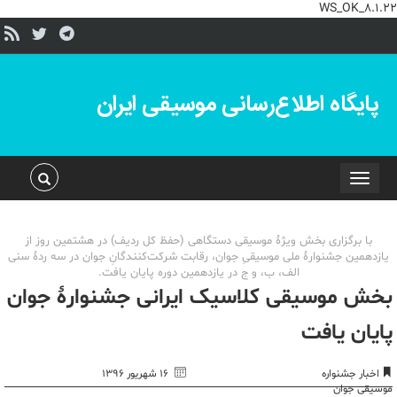
WS_OK_8.1.22
پایگاه اطلاع‌رسانی موسیقی ایران
Toggle
navigation
با برگزاری بخش ویژۀ موسیقی دستگاهی (حفظ کل ردیف) در هشتمین روز از
یازدهمین جشنوارۀ ملی موسیقیِ جوان، رقابت شرکت‌کنندگانِ جوان در سه ردۀ سنی
الف، ب، و ج در یازدهمین دوره پایان یافت.
بخش موسیقی کلاسیک ایرانی جشنوارۀ جوان
پایان یافت
اخبار جشنواره
۱۶ شهریور ۱۳۹۶
موسیقی جوان