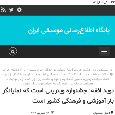
WS_OK_8.1.22
پایگاه اطلاع‌رسانی موسیقی ایران
Toggle
navigation
در ششمین روز جشنواره، ویژۀ ساز تنبک، نوازندگان می‌بایست 2 تا 3 دقیقه اجرای
آزاد داشته باشند و در ادامه 2 تا 3 دقیقه براساس نظر هیئت داوران متشکل از نوید
افقه، سیامک بنایی، کامبیز گنجه‌ای، و مهدی خاکساران اجرا کنند و در نهایت با
همراهی با یک ساز ملودیک به اجرای خود پایان دهند.
نوید افقه: جشنواره ویترینی است که نمایانگر
بار آموزشی و فرهنگی کشور است
اخبار جشنواره
۱۴ شهریور ۱۳۹۶