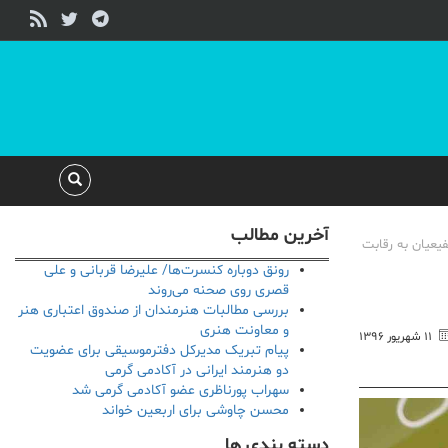
آخرین مطالب
یعیان به رقابت
رونق دوباره کنسرت‌ها/ علیرضا قربانی و علی
قصری روی صحنه می‌روند
بررسی مطالبات هنرمندان از صندوق اعتباری هنر
و معاونت هنری
۱۱ شهریور ۱۳۹۶
پیام تبریک مدیرکل دفترموسیقی برای عضویت
دو هنرمند ایرانی در آکادمی گرمی
سهراب پورناظری عضو آکادمی گرمی شد
محسن چاوشی برای اربعین خواند
دسته بندی ها