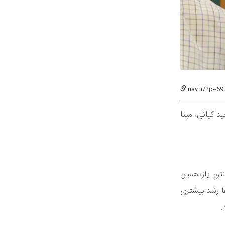
nay.ir/?p=69
 کیانی، مینا
ورِ یازدهمین
ا رشد بیشتری
.