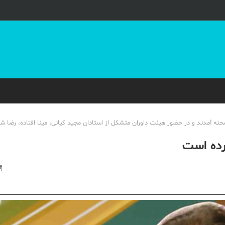
ه آمدند و در حضور هیئت داوران متشکل از استادان مجید کیانی، مینا افتاده، رضا شف
کرده است