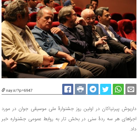
nay.ir/?p=6947
داریوش پیرنیاکان در اولین روز جشنوارۀ ملی موسیقی جوان در مورد
اجراهای هر سه ردۀ سنی در بخش تار به روابط عمومی جشنواره خبر
داد.