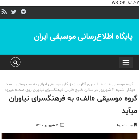
WS_OK_8.1.22
پایگاه اطلاع‌رسانی موسیقی ایران
Toggle
navigation
گروه موسیقی «الف» با اجرای آثاری از بزرگان موسیقی ایرانی به سرپرستی سعید
جوکار، شنبه 11 شهریور در سالن خلیج فارس فرهنگسرای نیاوران روی صحنه می‎رود.
گروه موسیقی «الف» به فرهنگسرای نیاوران
می‎آید
همه خبرها
۷ شهریور ۱۳۹۶